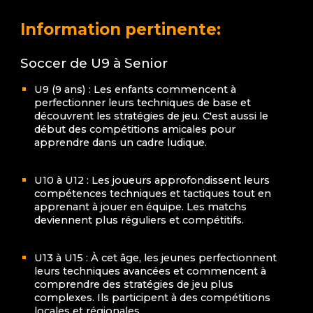
Information pertinente:
Soccer de U9 à Senior
U9 (9 ans)
: Les enfants commencent à
perfectionner leurs techniques de base et
découvrent les stratégies de jeu. C'est aussi le
début des compétitions amicales pour
apprendre dans un cadre ludique.
U10 à U12
: Les joueurs approfondissent leurs
compétences techniques et tactiques tout en
apprenant à jouer en équipe. Les matchs
deviennent plus réguliers et compétitifs.
U13 à U15
: À cet âge, les jeunes perfectionnent
leurs techniques avancées et commencent à
comprendre des stratégies de jeu plus
complexes. Ils participent à des compétitions
locales et régionales.